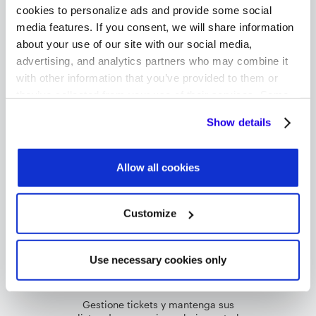
cookies to personalize ads and provide some social
media features. If you consent, we will share information
about your use of our site with our social media,
Las entradas y datos introducidos se
advertising, and analytics partners who may combine it
actualizan automáticamente en su
with other information that you’ve provided to them or
cuenta de GSX
they’ve collected from your use of their services. Some
cookies are necessary for the website to function
Show details
properly. You'll find a full list of all cookies so that you can
provide informed consent.
Allow all cookies
Utilice procesos de trabajo creados
por profesionales de las reparaciones
Customize
Use necessary cookies only
Gestione tickets y mantenga sus